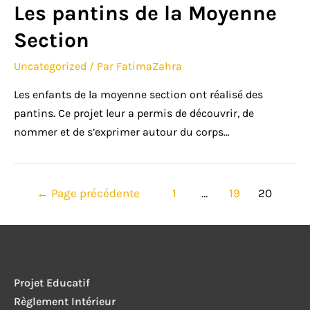
Les pantins de la Moyenne
Section
Uncategorized
/ Par
FatimaZahra
Les enfants de la moyenne section ont réalisé des
pantins. Ce projet leur a permis de découvrir, de
nommer et de s’exprimer autour du corps…
Pagination
←
Page précédente
1
…
19
20
des
publications
Projet Educatif
Règlement Intérieur