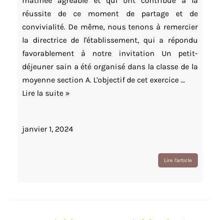
matinée agréable et qui ont contribué à la
réussite de ce moment de partage et de
convivialité. De même, nous tenons à remercier
la directrice de l'établissement, qui a répondu
favorablement à notre invitation Un petit-
déjeuner sain a été organisé dans la classe de la
moyenne section A. L'objectif de cet exercice …
Un
Lire la suite »
petit-
déjeuner
janvier 1, 2024
Lire l'article
Navigation