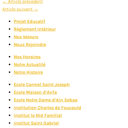
Navigation
←
Article précédent
Article suivant
→
de
l’article
Projet Educatif
Règlement Intérieur
Nos Valeurs
Nous Rejoindre
Nos Horaires
Notre Actualité
Notre Histoire
Ecole Carmel Saint Joseph
Ecole Maison d’Anfa
Ecole Notre Dame d’Ain Sebaa
Institution Charles de Foucauld
Institut le Nid Familial
Institut Saint Gabriel