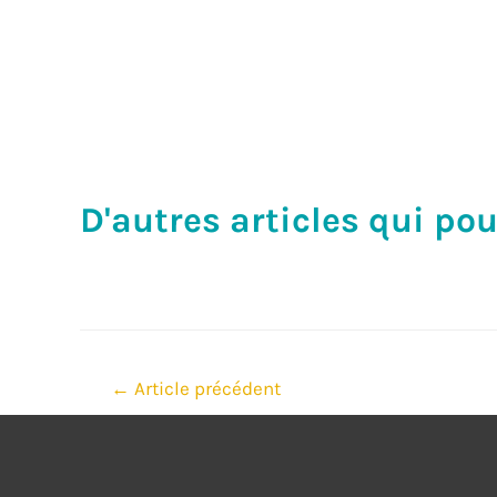
D'autres articles qui pou
Navigation
←
Article précédent
de
l’article