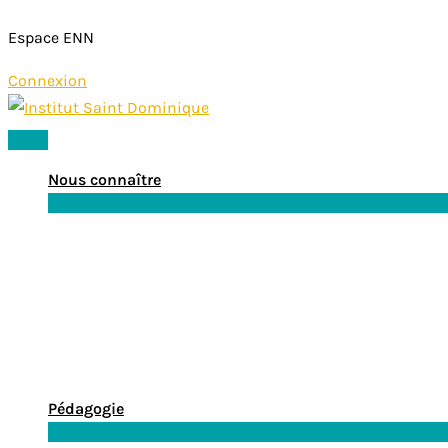
Espace ENN
Connexion
Aller
au
Menu
contenu
principal
Nous connaître
Pédagogie