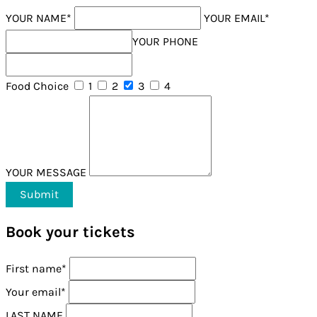
YOUR NAME*
YOUR EMAIL*
YOUR PHONE
Food Choice
1
2
3
4
YOUR MESSAGE
Book your tickets
First name*
Your email*
LAST NAME