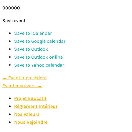
000000
Save event
Save to iCalendar
Save to Google calendar
Save to Outlook
Save to Outlook online
Save to Yahoo calendar
Navigation
←
Eventer précédent
Eventer suivant
→
de
l’article
Projet Educatif
Règlement Intérieur
Nos Valeurs
Nous Rejoindre