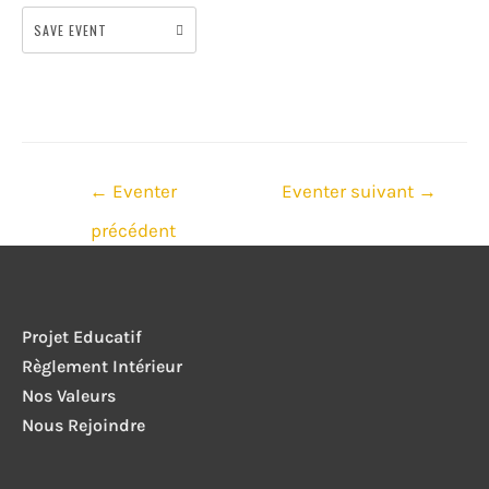
SAVE EVENT
Navigation
←
Eventer
Eventer suivant
→
de
précédent
l’article
Projet Educatif
Règlement Intérieur
Nos Valeurs
Nous Rejoindre