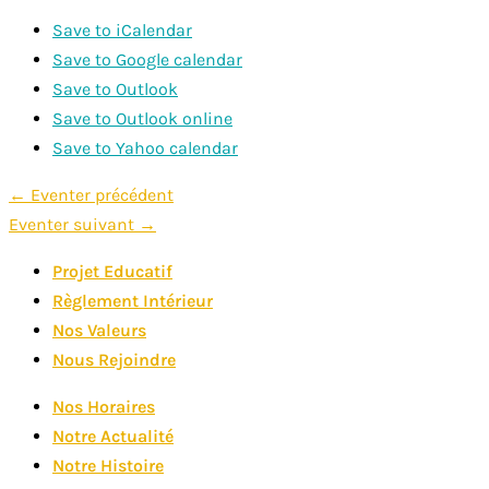
Save to iCalendar
Save to Google calendar
Save to Outlook
Save to Outlook online
Save to Yahoo calendar
Navigation
←
Eventer précédent
Eventer suivant
→
de
Projet Educatif
l’article
Règlement Intérieur
Nos Valeurs
Nous Rejoindre
Nos Horaires
Notre Actualité
Notre Histoire