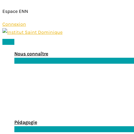
Espace ENN
Connexion
Aller
au
Menu
contenu
principal
Nous connaître
Pédagogie