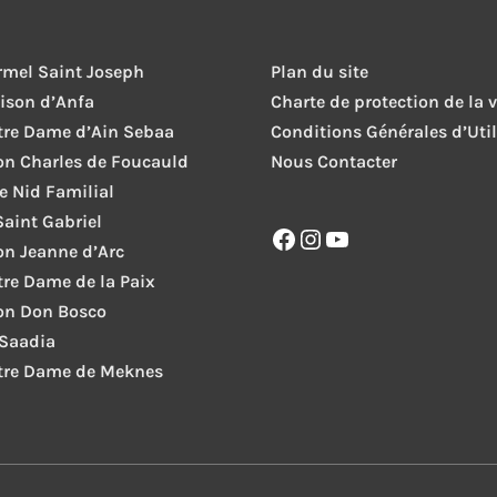
rmel Saint Joseph
Plan du site
ison d’Anfa
Charte de protection de la v
tre Dame d’Ain Sebaa
Conditions Générales d’Util
ion Charles de Foucauld
Nous Contacter
le Nid Familial
Saint Gabriel
Facebook
Instagram
YouTube
ion Jeanne d’Arc
tre Dame de la Paix
ion Don Bosco
 Saadia
tre Dame de Meknes